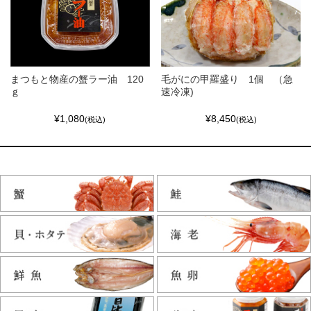
まつもと物産の蟹ラー油 120
毛がにの甲羅盛り 1個 （急
ｇ
速冷凍)
¥1,080
¥8,450
(税込)
(税込)